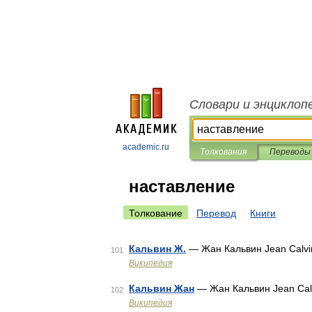
Словари и энциклоп
academic.ru
Толкования
Переводы
наставление
Толкование
Перевод
Книги
Кальвин Ж.
— Жан Кальвин Jean Calvi
101
Википедия
Кальвин Жан
— Жан Кальвин Jean Calv
102
Википедия