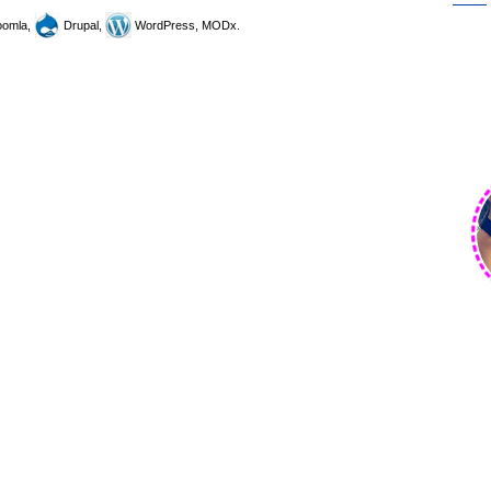
omla,
Drupal,
WordPress, MODx.