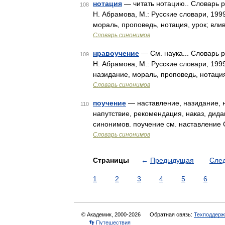
нотация
— читать нотацию.. Словарь р
108
Н. Абрамова, М.: Русские словари, 199
мораль, проповедь, нотация, урок; вли
Словарь синонимов
нравоучение
— См. наука... Словарь 
109
Н. Абрамова, М.: Русские словари, 199
назидание, мораль, проповедь, нотаци
Словарь синонимов
поучение
— наставление, назидание, н
110
напутствие, рекомендация, наказ, дида
синонимов. поучение см. наставление 
Словарь синонимов
Страницы
←
Предыдущая
Сле
1
2
3
4
5
6
© Академик, 2000-2026
Обратная связь:
Техподдерж
👣 Путешествия