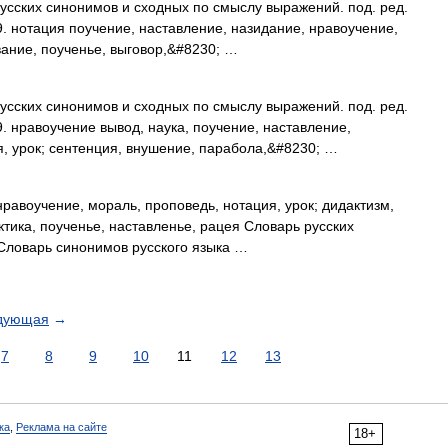
усских синонимов и сходных по смыслу выражений. под. ред.
9. нотация поучение, наставление, назидание, нравоучение,
вание, поученье, выговор,&#8230; …
русских синонимов и сходных по смыслу выражений. под. ред.
9. нравоучение вывод, наука, поучение, наставление,
я, урок; сентенция, внушение, парабола,&#8230; …
равоучение, мораль, проповедь, нотация, урок; дидактизм,
ктика, поученье, наставленье, рацея Словарь русских
Словарь синонимов русского языка …
дующая
→
7
8
9
10
11
12
13
ка
,
Реклама на сайте
18+