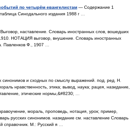
событий по четырём евангелистам
— Содержание 1
 таблица Синодального издания 1988 г …
). Выговор, наставление. Словарь иностранных слов, вошедших
., 1910. НОТАЦИЯ выговор, внушение. Словарь иностранных
а. Павленков Ф., 1907 …
х синонимов и сходных по смыслу выражений. под. ред. Н.
ораль нравственность, этика; вывод, наука; рацея, назидание,
ставление, этические нормы,&#8230; …
равоучение, мораль, проповедь, нотация, урок; пример,
оварь русских синонимов. назидание см. наставление Словарь
й справочник. М.: Русский я …