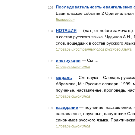
Последовательность евангельских 
103
Евангельские события 2 Оригинальная
Википедия
НОТАЦИЯ
— (лат., от notare замечать
104
в состав русского языка. Чудинов А.Н
слов, вошедших в состав русского язык
Словарь иностранных слов русского языка
инструкция
— См …
105
Словарь синонимов
мораль
— См. наука... Словарь русски
106
Абрамова, М.: Русские словари, 1999. м
поученье, наставленье, проповедь, на
Словарь синонимов
назидание
— поучение, наставление, н
107
наставленье, поученье, напутствие Сл
синонимов русского языка. Практически
Словарь синонимов